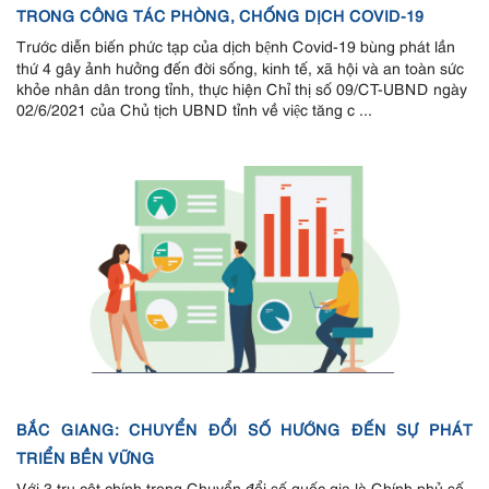
TRONG CÔNG TÁC PHÒNG, CHỐNG DỊCH COVID-19
Trước diễn biến phức tạp của dịch bệnh Covid-19 bùng phát lần
thứ 4 gây ảnh hưởng đến đời sống, kinh tế, xã hội và an toàn sức
khỏe nhân dân trong tỉnh, thực hiện Chỉ thị số 09/CT-UBND ngày
02/6/2021 của Chủ tịch UBND tỉnh về việc tăng c ...
BẮC GIANG: CHUYỂN ĐỔI SỐ HƯỚNG ĐẾN SỰ PHÁT
TRIỂN BỀN VỮNG
Với 3 trụ cột chính trong Chuyển đổi số quốc gia là Chính phủ số,